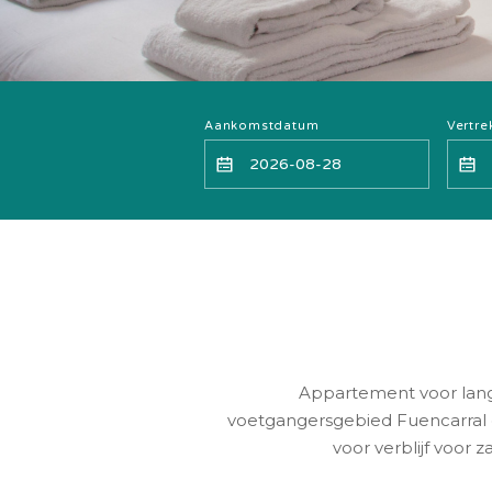
Aankomstdatum
Vertr
Appartement voor lange 
voetgangersgebied Fuencarral en
voor verblijf voor 